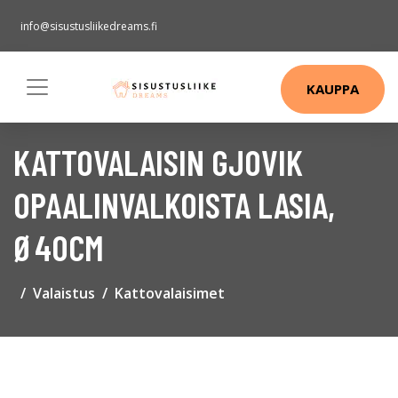
info@sisustusliikedreams.fi
KAUPPA
KATTOVALAISIN GJOVIK
OPAALINVALKOISTA LASIA,
Ø40CM
Valaistus
Kattovalaisimet