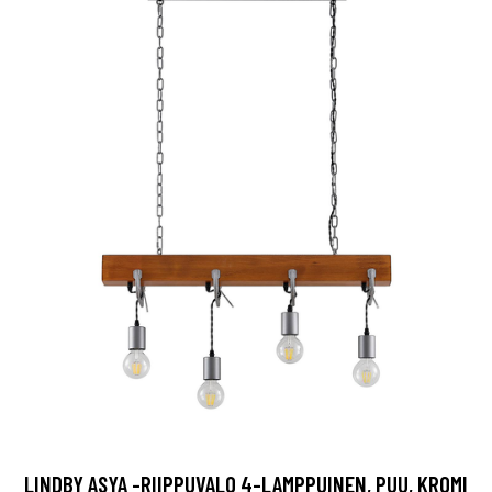
LINDBY ASYA -RIIPPUVALO 4-LAMPPUINEN, PUU, KROMI