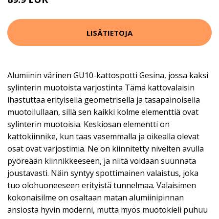
LISÄTIETOJA
Alumiinin värinen GU10-kattospotti Gesina, jossa kaksi
sylinterin muotoista varjostinta Tämä kattovalaisin
ihastuttaa erityisellä geometrisella ja tasapainoisella
muotoilullaan, sillä sen kaikki kolme elementtiä ovat
sylinterin muotoisia. Keskiosan elementti on
kattokiinnike, kun taas vasemmalla ja oikealla olevat
osat ovat varjostimia. Ne on kiinnitetty nivelten avulla
pyöreään kiinnikkeeseen, ja niitä voidaan suunnata
joustavasti. Näin syntyy spottimainen valaistus, joka
tuo olohuoneeseen erityistä tunnelmaa. Valaisimen
kokonaisilme on osaltaan matan alumiinipinnan
ansiosta hyvin moderni, mutta myös muotokieli puhuu