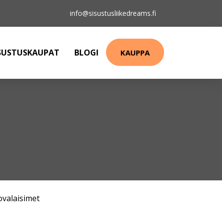
info@sisustusliikedreams.fi
SUSTUSKAUPAT
BLOGI
KAUPPA
ovalaisimet