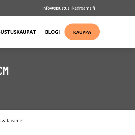
info@sisustusliikedreams.fi
SUSTUSKAUPAT
BLOGI
KAUPPA
CM
ovalaisimet