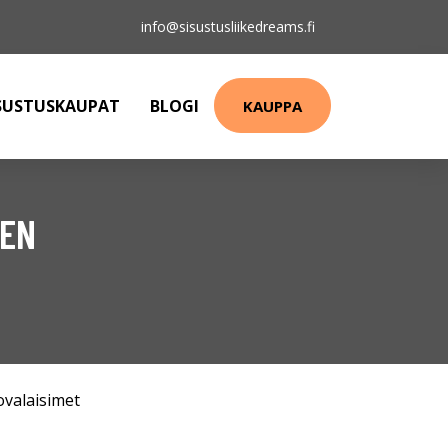
info@sisustusliikedreams.fi
SUSTUSKAUPAT
BLOGI
KAUPPA
NEN
ovalaisimet