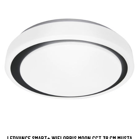
LEDVANCE SMART+ WIFI ORBIS MOON CCT 38 CM MUSTA