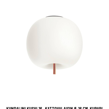
KUNDALINI KUSHI 16 -KATTOVALAISIN Ø 16 CM, KUPARI