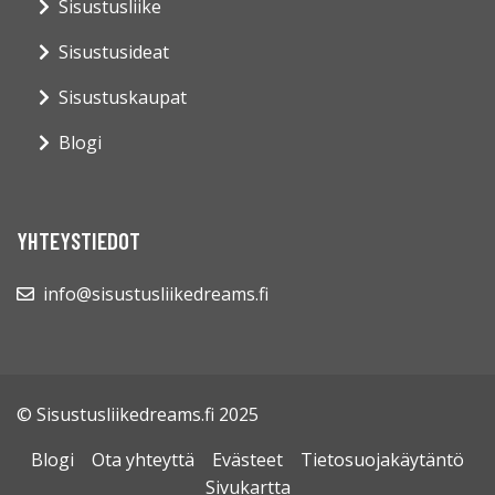
Sisustusliike
Sisustusideat
Sisustuskaupat
Blogi
YHTEYSTIEDOT
info@sisustusliikedreams.fi
© Sisustusliikedreams.fi 2025
Blogi
Ota yhteyttä
Evästeet
Tietosuojakäytäntö
Sivukartta