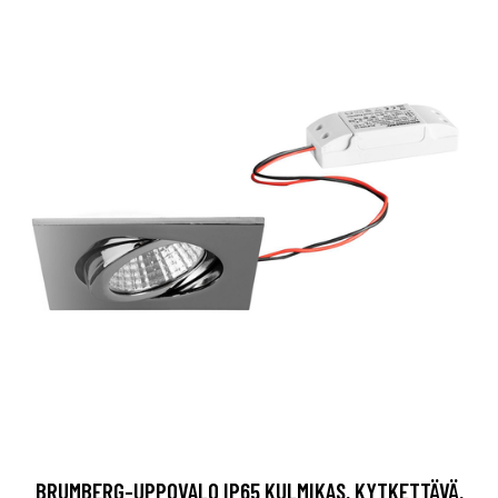
BRUMBERG-UPPOVALO IP65 KULMIKAS, KYTKETTÄVÄ,