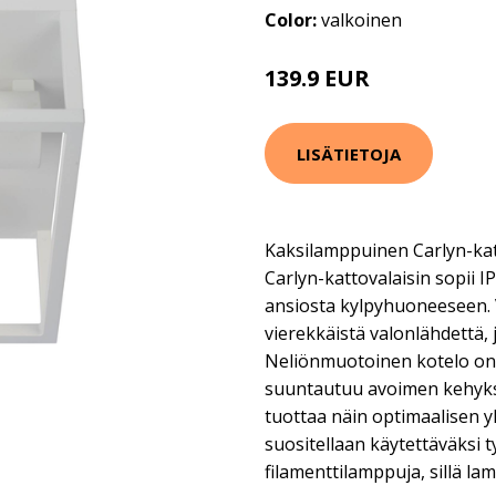
Color:
valkoinen
139.9 EUR
LISÄTIETOJA
Kaksilamppuinen Carlyn-ka
Carlyn-kattovalaisin sopii 
ansiosta kylpyhuoneeseen. 
vierekkäistä valonlähdettä, j
Neliönmuotoinen kotelo on v
suuntautuu avoimen kehyks
tuottaa näin optimaalisen y
suositellaan käytettäväksi ty
filamenttilamppuja, sillä lam