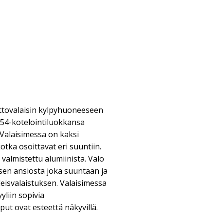
ttovalaisin kylpyhuoneeseen
IP54-kotelointiluokkansa
Valaisimessa on kaksi
otka osoittavat eri suuntiin.
almistettu alumiinista. Valo
en ansiosta joka suuntaan ja
leisvalaistuksen. Valaisimessa
yliin sopivia
put ovat esteettä näkyvillä.