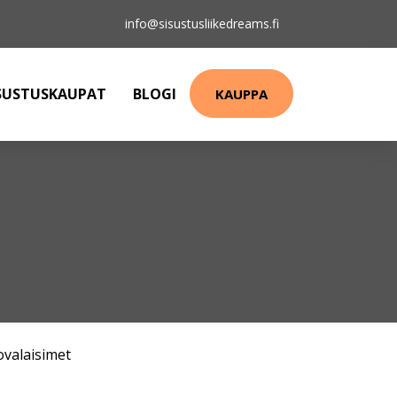
info@sisustusliikedreams.fi
SUSTUSKAUPAT
BLOGI
KAUPPA
ovalaisimet