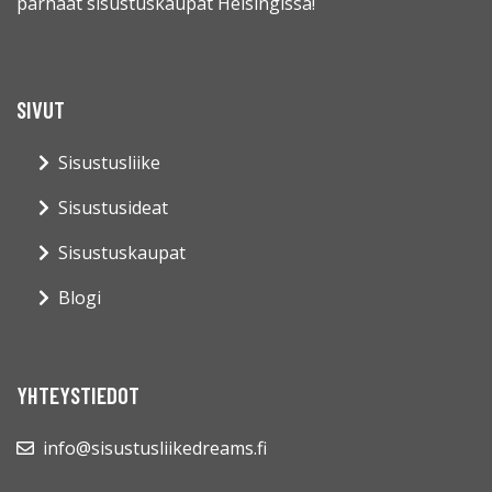
parhaat sisustuskaupat Helsingissä!
SIVUT
Sisustusliike
Sisustusideat
Sisustuskaupat
Blogi
YHTEYSTIEDOT
info@sisustusliikedreams.fi