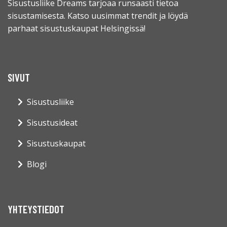
Sisustusliike Dreams tarjoaa runsaasti tietoa
sisustamisesta. Katso uusimmat trendit ja löydä
parhaat sisustuskaupat Helsingissä!
SIVUT
Sisustusliike
Sisustusideat
Sisustuskaupat
Blogi
YHTEYSTIEDOT