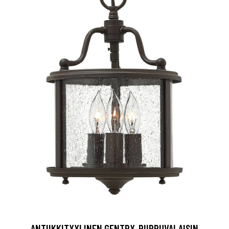
ANTIIKKITYYLINEN GENTRY-RIIPPUVALAISIN