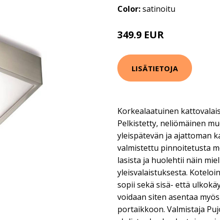
Color:
satinoitu
349.9 EUR
LISÄTIETOJA
Korkealaatuinen kattovalaisi
Pelkistetty, neliömäinen m
yleispätevän ja ajattoman k
valmistettu pinnoitetusta m
lasista ja huolehtii näin mie
yleisvalaistuksesta. Koteloi
sopii sekä sisä- että ulkokäy
voidaan siten asentaa myös
portaikkoon. Valmistaja Pujo