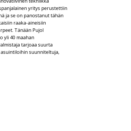
nnovatiivinen tekniikka
spanjalainen yritys perustettiin
ä ja se on panostanut tähän
aisiin raaka-aineisiin
arpeet. Tänään Pujol
jo yli 40 maahan
almistaja tarjoaa suurta
asuintiloihin suunniteltuja,