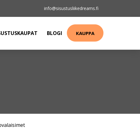
info@sisustusliikedreams.fi
SUSTUSKAUPAT
BLOGI
KAUPPA
ovalaisimet