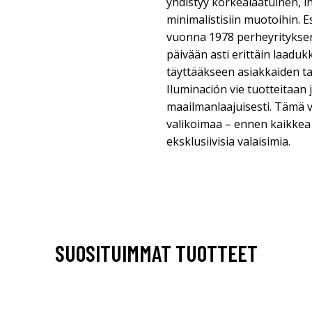
yhdistyy korkealaatuinen, i
minimalistisiin muotoihin. E
vuonna 1978 perheyrityksen
päivään asti erittäin laadukk
täyttääkseen asiakkaiden t
Iluminación vie tuotteitaan 
maailmanlaajuisesti. Tämä v
valikoimaa – ennen kaikkea 
eksklusiivisia valaisimia.
SUOSITUIMMAT TUOTTEET