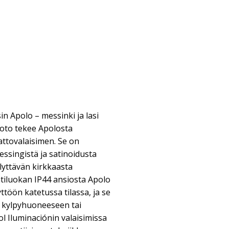
n Apolo – messinki ja lasi
uoto tekee Apolosta
attovalaisimen. Se on
essingistä ja satinoidusta
llyttävän kirkkaasta
ntiluokan IP44 ansiosta Apolo
ttöön katetussa tilassa, ja se
 kylpyhuoneeseen tai
l Iluminaciónin valaisimissa