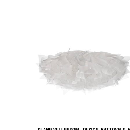
SLAMP VELI PRISMA -DESIGN-KATTOVALO, 