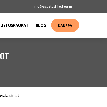
info@sisustusliikedreams.fi
SUSTUSKAUPAT
BLOGI
KAUPPA
LOT
ovalaisimet