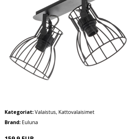
Kategoriat:
Valaistus
,
Kattovalaisimet
Brand:
Euluna
159.9 EUR