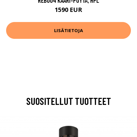
REB004 KAARI-PÖYTÄ, HPL
1590 EUR
LISÄTIETOJA
SUOSITELLUT TUOTTEET