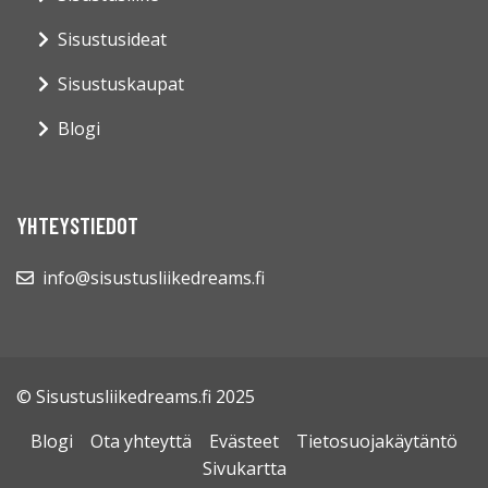
Sisustusideat
Sisustuskaupat
Blogi
YHTEYSTIEDOT
info@sisustusliikedreams.fi
© Sisustusliikedreams.fi 2025
Blogi
Ota yhteyttä
Evästeet
Tietosuojakäytäntö
Sivukartta