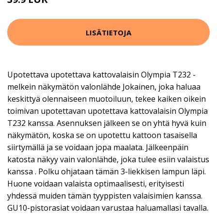
LISÄTIETOJA
Upotettava upotettava kattovalaisin Olympia T232 -
melkein näkymätön valonlähde Jokainen, joka haluaa
keskittyä olennaiseen muotoiluun, tekee kaiken oikein
toimivan upotettavan upotettava kattovalaisin Olympia
T232 kanssa. Asennuksen jälkeen se on yhtä hyvä kuin
näkymätön, koska se on upotettu kattoon tasaisella
siirtymällä ja se voidaan jopa maalata. Jälkeenpäin
katosta näkyy vain valonlähde, joka tulee esiin valaistus
kanssa . Polku ohjataan tämän 3-liekkisen lampun läpi.
Huone voidaan valaista optimaalisesti, erityisesti
yhdessä muiden tämän tyyppisten valaisimien kanssa.
GU10-pistorasiat voidaan varustaa haluamallasi tavalla.