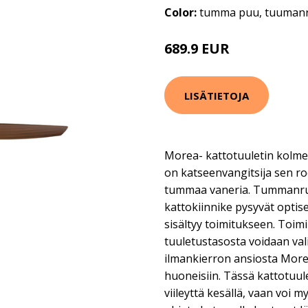
Color:
tumma puu, tuuman
689.9 EUR
LISÄTIETOJA
Morea- kattotuuletin kolmel
on katseenvangitsija sen ro
tummaa vaneria. Tummanru
kattokiinnike pysyvät optise
sisältyy toimitukseen. Toimi
tuuletustasosta voidaan val
ilmankierron ansiosta More
huoneisiin. Tässä kattotuule
viileyttä kesällä, vaan voi 