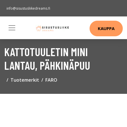
info@sisustusliikedreams.fi
KAUPPA
KATTOTUULETIN MINI
LANTAU, PÄHKINÄPUU
Tuotemerkit
FARO