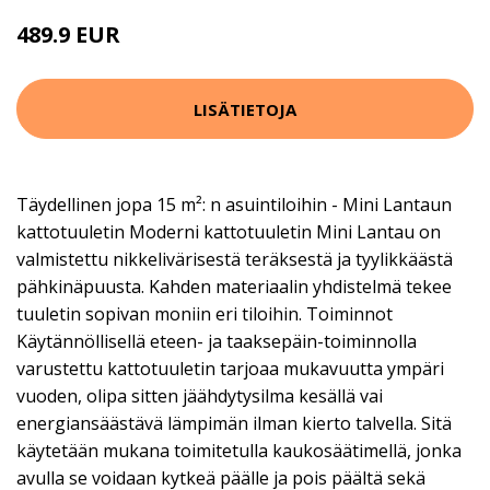
489.9 EUR
LISÄTIETOJA
Täydellinen jopa 15 m²: n asuintiloihin - Mini Lantaun
kattotuuletin Moderni kattotuuletin Mini Lantau on
valmistettu nikkelivärisestä teräksestä ja tyylikkäästä
pähkinäpuusta. Kahden materiaalin yhdistelmä tekee
tuuletin sopivan moniin eri tiloihin. Toiminnot
Käytännöllisellä eteen- ja taaksepäin-toiminnolla
varustettu kattotuuletin tarjoaa mukavuutta ympäri
vuoden, olipa sitten jäähdytysilma kesällä vai
energiansäästävä lämpimän ilman kierto talvella. Sitä
käytetään mukana toimitetulla kaukosäätimellä, jonka
avulla se voidaan kytkeä päälle ja pois päältä sekä