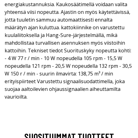
energiakustannuksia. Kaukosäätimellä voidaan valita
yhteensä viisi nopeutta. Ajastin on myös käytettävissä,
jotta tuuletin sammuu automaattisesti ennalta
määrätyn ajan kuluttua. kattokiinnike on varustettu
kuulaliitoksella ja Hang-Sure-järjestelmällä, mikä
mahdollistaa turvallisen asennuksen myös viistoihin
kattoihin. Tekniset tiedot Suorituskyky nopeutta kohti:
- 4 W 77 r / min - 10 W nopeudella 105 rpm - 15,5 W
nopeudella 121 rpm - 20,5 W nopeudella 132 rpm - 30,5
W 150 r / min - suurin ilmavirta: 138,75 m³ / min
erityispiirteet Varustettu signaalisuodattimella, joka
suojaa aaltoilevien ohjaussignaalien aiheuttamilta
vaurioilta.
SUOSITUIMMAT TUOTTEET