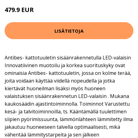
479.9 EUR
LISÄTIETOJA
Antibes- kattotuuletin sisäänrakennetulla LED-valaisin
Innovatiivinen muotoilu ja korkea suorituskyky ovat
ominaisia Antibes- kattotuuletin, jossa on kolme terää,
joita voidaan käyttää viidellä nopeudella ja jotka
kiertävät huoneilman lisäksi myös huoneen
valaistuksen sisäänrakennetun LED-valaisin . Mukana
kaukosäädin ajastintoiminnolla. Toiminnot Varustettu
kesä- ja talvitoiminnoilla, ts. Kääntämällä tuulettimen
siipien pyörimissuunta, lämmönlähteen lämmitetty ilma
jakautuu huoneeseen talvella optimaalisesti, mikä
vähentää lämmitystarpeita ja sen jälkeen