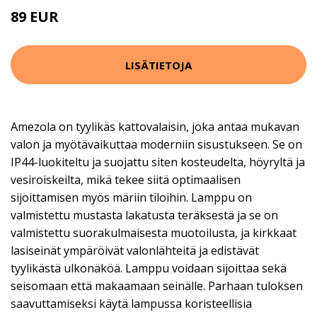
89 EUR
119 EUR
LISÄTIETOJA
Amezola on tyylikäs kattovalaisin, joka antaa mukavan
valon ja myötävaikuttaa moderniin sisustukseen. Se on
IP44-luokiteltu ja suojattu siten kosteudelta, höyryltä ja
vesiroiskeilta, mikä tekee siitä optimaalisen
sijoittamisen myös märiin tiloihin. Lamppu on
valmistettu mustasta lakatusta teräksestä ja se on
valmistettu suorakulmaisesta muotoilusta, ja kirkkaat
lasiseinät ympäröivät valonlähteitä ja edistävät
tyylikästä ulkonäköä. Lamppu voidaan sijoittaa sekä
seisomaan että makaamaan seinälle. Parhaan tuloksen
saavuttamiseksi käytä lampussa koristeellisia