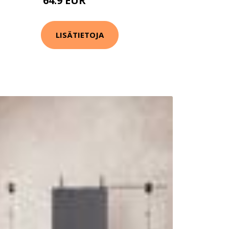
64.9 EUR
109.9 EUR
LISÄTIETOJA