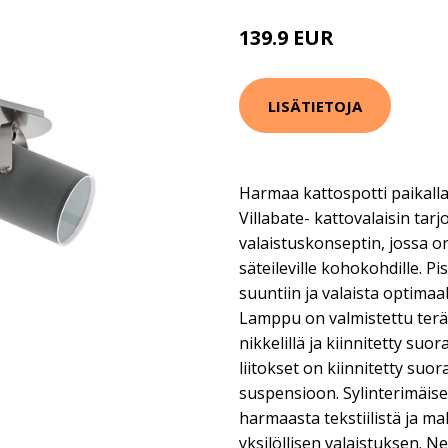
139.9 EUR
LISÄTIETOJA
Harmaa kattospotti paikalla
Villabate- kattovalaisin tar
valaistuskonseptin, jossa 
säteileville kohokohdille. P
suuntiin ja valaista optimaali
Lamppu on valmistettu terä
nikkelillä ja kiinnitetty suo
liitokset on kiinnitetty su
suspensioon. Sylinterimäise
harmaasta tekstiilistä ja ma
yksilöllisen valaistuksen. N