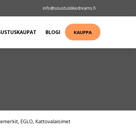
info@sisustusliikedreams.fi
SUSTUSKAUPAT
BLOGI
KAUPPA
emerkit
,
EGLO
,
Kattovalaisimet