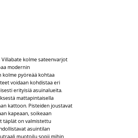
 Villabate kolme sateenvarjot
joaa modernin
on kolme pyöreää kohtaa
isteet voidaan kohdistaa eri
sesti erityisiä asuinalueita.
ksestä mattapintaisella
raan kattoon. Pisteiden joustavat
oraan kapeaan, soikeaan
t täplät on valmistettu
hdollistavat asuintilan
eutraali muotoilu sopii mihin