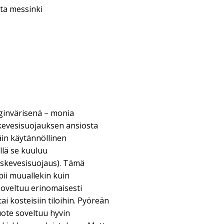
ta messinki
nginvärisenä – monia
kevesisuojauksen ansiosta
äin käytännöllinen
llä se kuuluu
iskevesisuojaus). Tämä
pii muuallekin kuin
soveltuu erinomaisesti
ai kosteisiin tiloihin. Pyöreän
uote soveltuu hyvin