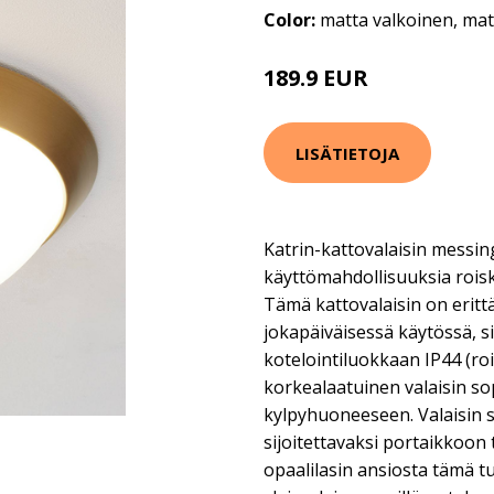
Color:
matta valkoinen, mat
189.9 EUR
LISÄTIETOJA
Katrin-kattovalaisin messi
käyttömahdollisuuksia rois
Tämä kattovalaisin on eritt
jokapäiväisessä käytössä, si
kotelointiluokkaan IP44 (ro
korkealaatuinen valaisin so
kylpyhuoneeseen. Valaisin 
sijoitettavaksi portaikkoon t
opaalilasin ansiosta tämä t