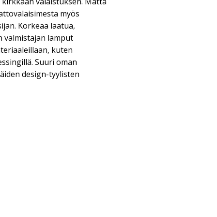
aa kirkkaan valaistuksen. Matta
kattovalaisimesta myös
jan. Korkeaa laatua,
 valmistajan lamput
teriaaleillaan, kuten
messingillä. Suuri oman
äiden design-tyylisten