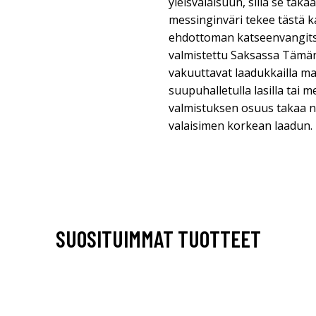
yleisvalaisuun, sillä se tak
messinginväri tekee tästä 
ehdottoman katseenvangitsi
valmistettu Saksassa Tämän
vakuuttavat laadukkailla ma
suupuhalletulla lasilla tai 
valmistuksen osuus takaa n
valaisimen korkean laadun.
SUOSITUIMMAT TUOTTEET