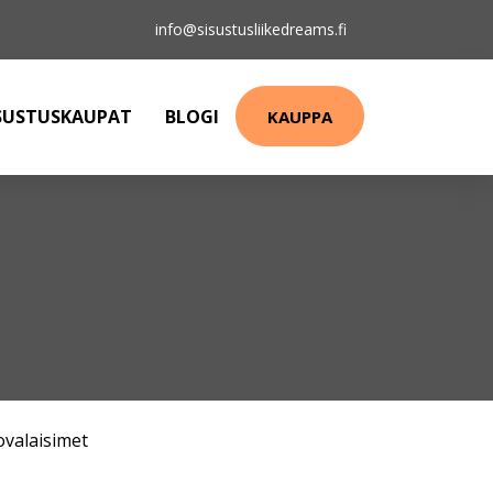
info@sisustusliikedreams.fi
SUSTUSKAUPAT
BLOGI
KAUPPA
ovalaisimet