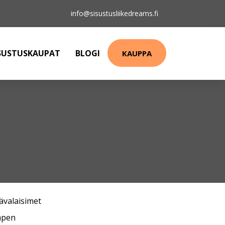
info@sisustusliikedreams.fi
SUSTUSKAUPAT
BLOGI
KAUPPA
ävalaisimet
mpen