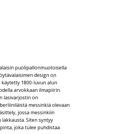
laisin puolipallonmuotoisella
öytävalaisimen design on
 käytetty 1800-luvun alun
todella arvokkaan ilmapiirin.
 lasivarjostin on
berliiniläistä messinkiä olevaan
sittely, jossa messinkiin
 lakkausta. Siten syntyy
pinta, joka tulee puhdistaa