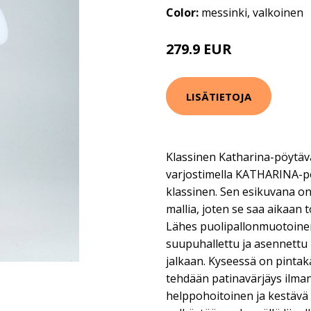
Color:
messinki, valkoinen
279.9 EUR
LISÄTIETOJA
Klassinen Katharina-pöytäva
varjostimella KATHARINA-p
klassinen. Sen esikuvana on
mallia, joten se saa aikaan 
Lähes puolipallonmuotoinen
suupuhallettu ja asennettu 
jalkaan. Kyseessä on pintakä
tehdään patinavärjäys ilman
helppohoitoinen ja kestävä 