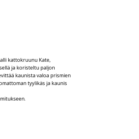
lli kattokruunu Kate,
ellä ja koristeltu paljon
Levittää kaunista valoa prismien
omattoman tyylikäs ja kaunis
oimitukseen.