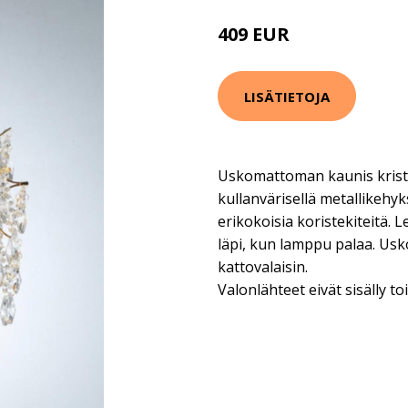
409 EUR
LISÄTIETOJA
Uskomattoman kaunis krista
kullanvärisellä metallikehyks
erikokoisia koristekiteitä. 
läpi, kun lamppu palaa. Usk
kattovalaisin.
Valonlähteet eivät sisälly t