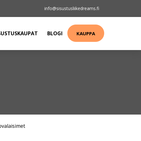
info@sisustusliikedreams.fi
SUSTUSKAUPAT
BLOGI
KAUPPA
ovalaisimet