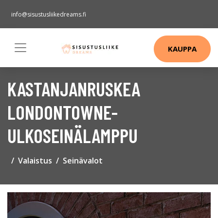
info@sisustusliikedreams.fi
KAUPPA
KASTANJANRUSKEA
LONDONTOWNE-
ULKOSEINÄLAMPPU
Valaistus
Seinävalot