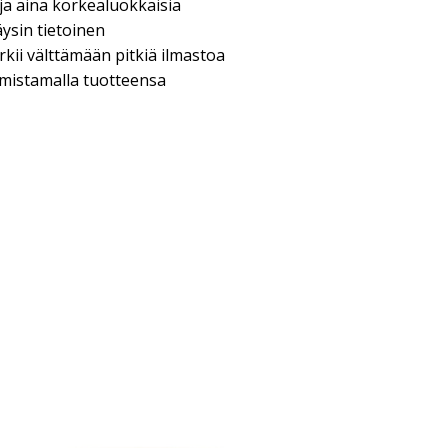
a ja aina korkealuokkaisia
täysin tietoinen
kii välttämään pitkiä ilmastoa
lmistamalla tuotteensa