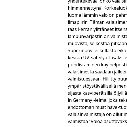
yhdentekevää, onko valaisin
himmennettynä. Korkealuo
luoma lämmin valo on pehme
ilmapiirin. Tämän valaisimen
taas kerran ylittäneet itse
lampunvarjostin on valmist
muovista, se kestää pitkään
Supermuovi ei kellastu eik
kestää UV-säteilyä. Lisäksi
puhdistaminen käy helposti k
valaisimesta saadaan jälleen
valmistuessaan. Hillitty puu
ympäristöystävällisellä mene
sijasta kasviperäisillä öljyi
in Germany -leima, joka tek
ehdottoman must have-tuot
valaisinvalmistaja on ollut 
valmistaa ”Valoa asuttavaks