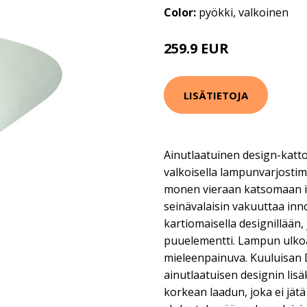
Color:
pyökki, valkoinen
259.9 EUR
LISÄTIETOJA
Ainutlaatuinen design-kattov
valkoisella lampunvarjostim
monen vieraan katsomaan ih
seinävalaisin vakuuttaa innov
kartiomaisella designillään
puuelementti. Lampun ulk
mieleenpainuva. Kuuluisa
ainutlaatuisen designin lis
korkean laadun, joka ei jätä