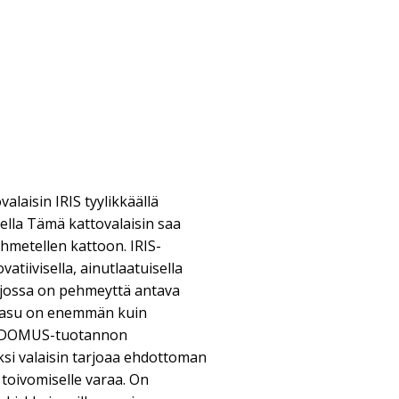
alaisin IRIS tyylikkäällä
ella Tämä kattovalaisin saa
metellen kattoon. IRIS-
atiivisella, ainutlaatuisella
, jossa on pehmeyttä antava
oasu on enemmän kuin
n DOMUS-tuotannon
äksi valaisin tarjoaa ehdottoman
 toivomiselle varaa. On