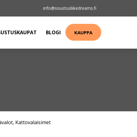
info@sisustusliikedreams.fi
SUSTUSKAUPAT
BLOGI
KAUPPA
ävalot
,
Kattovalaisimet