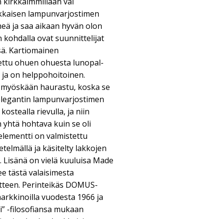
 kirkkaimmillaan vai
kkaisen lampunvarjostimen
ä ja saa aikaan hyvän olon
 kohdalla ovat suunnittelijat
nsä. Kartiomainen
ettu ohuen ohuesta lunopal-
 ja on helppohoitoinen.
ä myöskään haurastu, koska se
 elegantin lampunvarjostimen
ostealla rievulla, ja niin
 yhtä hohtava kuin se oli
elementti on valmistettu
telmällä ja käsitelty lakkojen
llä. Lisänä on vielä kuuluisa Made
ee tästä valaisimesta
teen. Perinteikäs DOMUS-
markkinoilla vuodesta 1966 ja
i” -filosofiansa mukaan