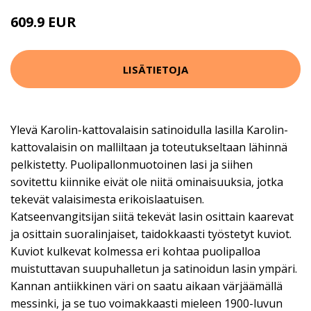
609.9 EUR
LISÄTIETOJA
Ylevä Karolin-kattovalaisin satinoidulla lasilla Karolin-
kattovalaisin on malliltaan ja toteutukseltaan lähinnä
pelkistetty. Puolipallonmuotoinen lasi ja siihen
sovitettu kiinnike eivät ole niitä ominaisuuksia, jotka
tekevät valaisimesta erikoislaatuisen.
Katseenvangitsijan siitä tekevät lasin osittain kaarevat
ja osittain suoralinjaiset, taidokkaasti työstetyt kuviot.
Kuviot kulkevat kolmessa eri kohtaa puolipalloa
muistuttavan suupuhalletun ja satinoidun lasin ympäri.
Kannan antiikkinen väri on saatu aikaan värjäämällä
messinki, ja se tuo voimakkaasti mieleen 1900-luvun