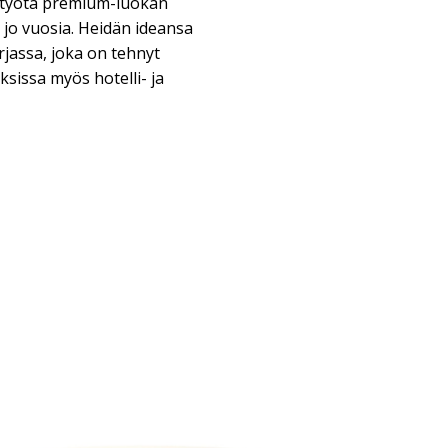
styötä premium-luokan
jo vuosia. Heidän ideansa
arjassa, joka on tehnyt
ksissa myös hotelli- ja