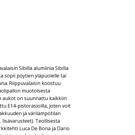
aisin Sibilla alumiinia Sibilla
a sopii pöytien yläpuolelle tai
na. Riippuvalaisin koostuu
uolipallon muotoisesta
n aukot on suunnattu kaikkiin
tu E14-pistorasioilla, joten voit
akkuuden ja värilämpötilan
. lisävarusteet). Teollisesta
kkitehti Luca De Bona ja Dario