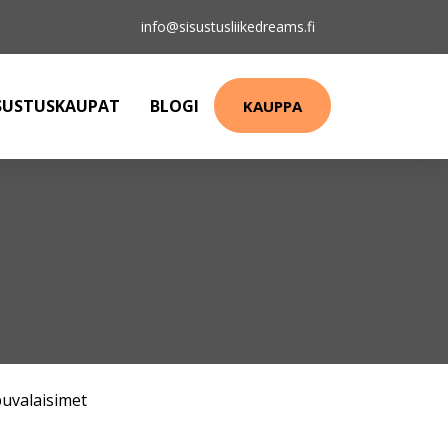
info@sisustusliikedreams.fi
SUSTUSKAUPAT
BLOGI
KAUPPA
puvalaisimet