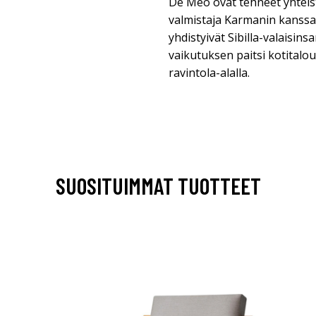
De Meo ovat tehneet yhtei
valmistaja Karmanin kanssa 
yhdistyivät Sibilla-valaisins
vaikutuksen paitsi kotitalou
ravintola-alalla.
SUOSITUIMMAT TUOTTEET