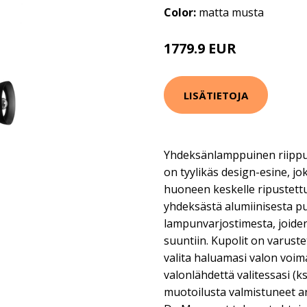
Color:
matta musta
1779.9 EUR
LISÄTIETOJA
Yhdeksänlamppuinen riippuval
on tyylikäs design-esine, jok
huoneen keskelle ripustettu
yhdeksästä alumiinisesta p
lampunvarjostimesta, joide
suuntiin. Kupolit on varustet
valita haluamasi valon voim
valonlähdettä valitessasi (ks
muotoilusta valmistuneet ar