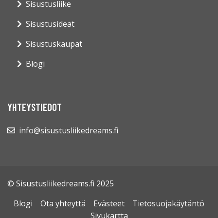
Sisustusliike
Sisustusideat
Sisustuskaupat
Blogi
YHTEYSTIEDOT
info@sisustusliikedreams.fi
© Sisustusliikedreams.fi 2025
Blogi
Ota yhteyttä
Evästeet
Tietosuojakäytäntö
Sivukartta