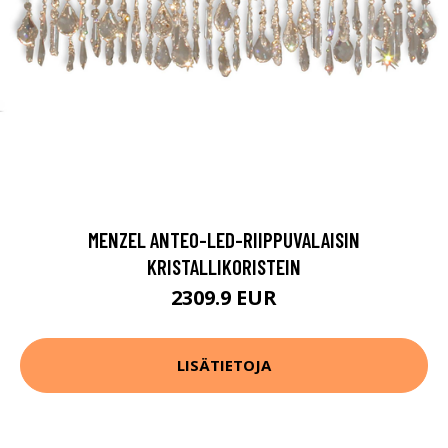
MENZEL ANTEO-LED-RIIPPUVALAISIN
KRISTALLIKORISTEIN
2309.9 EUR
LISÄTIETOJA