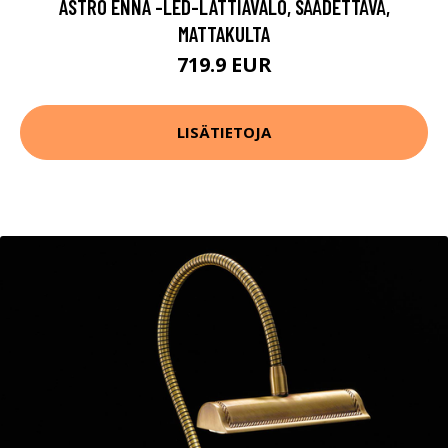
ASTRO ENNA -LED-LATTIAVALO, SÄÄDETTÄVÄ,
MATTAKULTA
719.9 EUR
LISÄTIETOJA