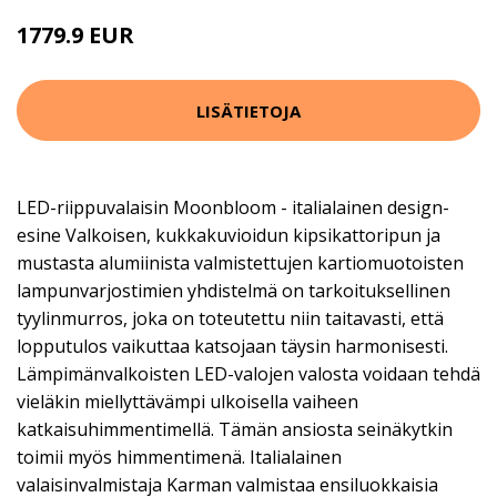
1779.9 EUR
LISÄTIETOJA
LED-riippuvalaisin Moonbloom - italialainen design-
esine Valkoisen, kukkakuvioidun kipsikattoripun ja
mustasta alumiinista valmistettujen kartiomuotoisten
lampunvarjostimien yhdistelmä on tarkoituksellinen
tyylinmurros, joka on toteutettu niin taitavasti, että
lopputulos vaikuttaa katsojaan täysin harmonisesti.
Lämpimänvalkoisten LED-valojen valosta voidaan tehdä
vieläkin miellyttävämpi ulkoisella vaiheen
katkaisuhimmentimellä. Tämän ansiosta seinäkytkin
toimii myös himmentimenä. Italialainen
valaisinvalmistaja Karman valmistaa ensiluokkaisia