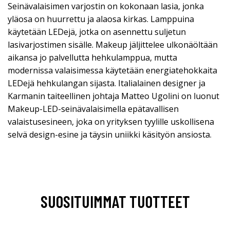
Seinävalaisimen varjostin on kokonaan lasia, jonka
yläosa on huurrettu ja alaosa kirkas. Lamppuina
käytetään LEDejä, jotka on asennettu suljetun
lasivarjostimen sisälle. Makeup jäljittelee ulkonäöltään
aikansa jo palvellutta hehkulamppua, mutta
modernissa valaisimessa käytetään energiatehokkaita
LEDejä hehkulangan sijasta. Italialainen designer ja
Karmanin taiteellinen johtaja Matteo Ugolini on luonut
Makeup-LED-seinävalaisimella epätavallisen
valaistusesineen, joka on yrityksen tyylille uskollisena
selvä design-esine ja täysin uniikki käsityön ansiosta.
SUOSITUIMMAT TUOTTEET