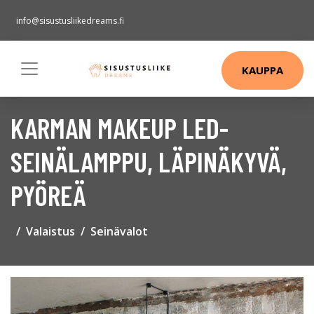
info@sisustusliikedreams.fi
KAUPPA
KARMAN MAKEUP LED-
SEINÄLAMPPU, LÄPINÄKYVÄ,
PYÖREÄ
Valaistus
Seinävalot