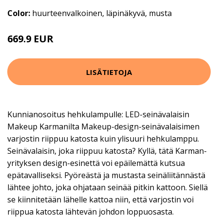
Color:
huurteenvalkoinen, läpinäkyvä, musta
669.9 EUR
LISÄTIETOJA
Kunnianosoitus hehkulampulle: LED-seinävalaisin
Makeup Karmanilta Makeup-design-seinävalaisimen
varjostin riippuu katosta kuin ylisuuri hehkulamppu.
Seinävalaisin, joka riippuu katosta? Kyllä, tätä Karman-
yrityksen design-esinettä voi epäilemättä kutsua
epätavalliseksi. Pyöreästä ja mustasta seinäliitännästä
lähtee johto, joka ohjataan seinää pitkin kattoon. Siellä
se kiinnitetään lähelle kattoa niin, että varjostin voi
riippua katosta lähtevän johdon loppuosasta.