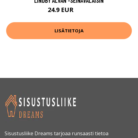
LINDBY ALVAN -SEINÄVALAISIN
24.9 EUR
49.9 EUR
LISÄTIETOJA
Sisustusliike Dreams tarjoaa runsaasti tietoa