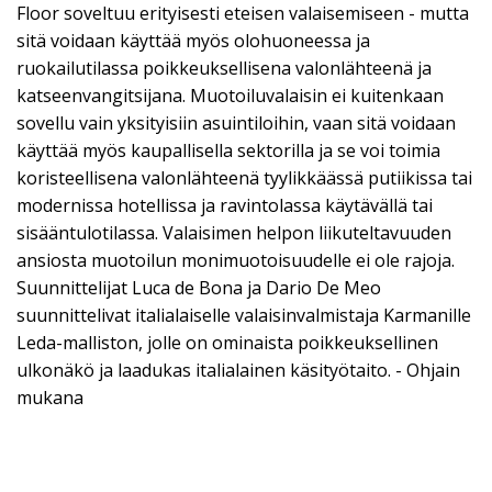
Floor soveltuu erityisesti eteisen valaisemiseen - mutta
sitä voidaan käyttää myös olohuoneessa ja
ruokailutilassa poikkeuksellisena valonlähteenä ja
katseenvangitsijana. Muotoiluvalaisin ei kuitenkaan
sovellu vain yksityisiin asuintiloihin, vaan sitä voidaan
käyttää myös kaupallisella sektorilla ja se voi toimia
koristeellisena valonlähteenä tyylikkäässä putiikissa tai
modernissa hotellissa ja ravintolassa käytävällä tai
sisääntulotilassa. Valaisimen helpon liikuteltavuuden
ansiosta muotoilun monimuotoisuudelle ei ole rajoja.
Suunnittelijat Luca de Bona ja Dario De Meo
suunnittelivat italialaiselle valaisinvalmistaja Karmanille
Leda-malliston, jolle on ominaista poikkeuksellinen
ulkonäkö ja laadukas italialainen käsityötaito. - Ohjain
mukana