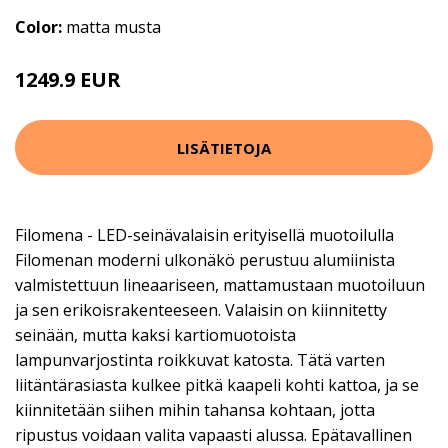
Color:
matta musta
1249.9 EUR
LISÄTIETOJA
Filomena - LED-seinävalaisin erityisellä muotoilulla
Filomenan moderni ulkonäkö perustuu alumiinista
valmistettuun lineaariseen, mattamustaan muotoiluun
ja sen erikoisrakenteeseen. Valaisin on kiinnitetty
seinään, mutta kaksi kartiomuotoista
lampunvarjostinta roikkuvat katosta. Tätä varten
liitäntärasiasta kulkee pitkä kaapeli kohti kattoa, ja se
kiinnitetään siihen mihin tahansa kohtaan, jotta
ripustus voidaan valita vapaasti alussa. Epätavallinen