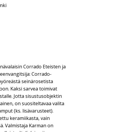
nki
ävalaisin Corrado Eteisten ja
envangitsija: Corrado-
pyöreästä seinärosetista
on. Kaksi sarvea toimivat
stalle. Jotta sisustusobjektin
inen, on suositeltavaa valita
mput (ks. lisävarusteet).
ttu keramiikasta, vain
ä. Valmistaja Karman on