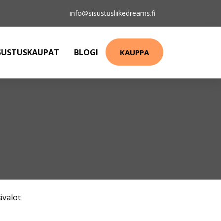
info@sisustusliikedreams.fi
SUSTUSKAUPAT
BLOGI
KAUPPA
ävalot