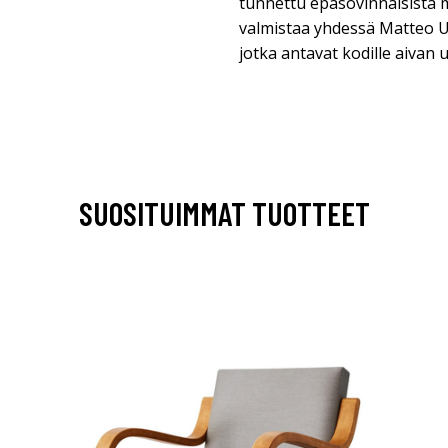
tunnettu epäsovinnaisista mal
valmistaa yhdessä Matteo U
jotka antavat kodille aivan 
SUOSITUIMMAT TUOTTEET