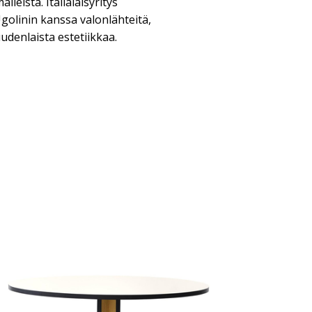
leista. Italialaisyritys
golinin kanssa valonlähteitä,
uudenlaista estetiikkaa.