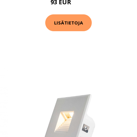
93 EUR
111 EUR
LISÄTIETOJA