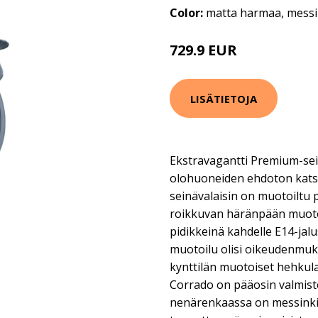
Color:
matta harmaa, messi
729.9 EUR
LISÄTIETOJA
Ekstravagantti Premium-sein
olohuoneiden ehdoton katse
seinävalaisin on muotoiltu 
roikkuvan häränpään muoto
pidikkeinä kahdelle E14-jalu
muotoilu olisi oikeudenmuka
kynttilän muotoiset hehkula
Corrado on pääosin valmiste
nenärenkaassa on messinki