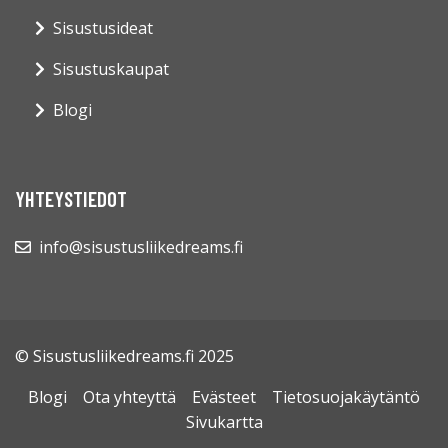
Sisustusideat
Sisustuskaupat
Blogi
YHTEYSTIEDOT
info@sisustusliikedreams.fi
© Sisustusliikedreams.fi 2025
Blogi
Ota yhteyttä
Evästeet
Tietosuojakäytäntö
Sivukartta