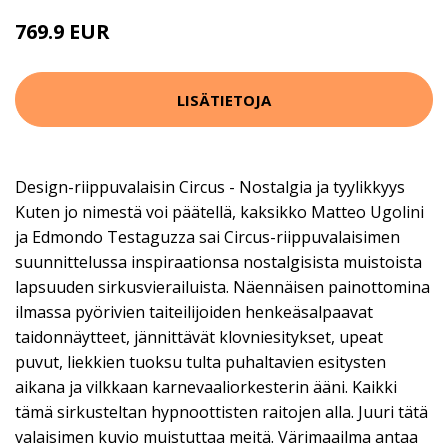
769.9 EUR
LISÄTIETOJA
Design-riippuvalaisin Circus - Nostalgia ja tyylikkyys
Kuten jo nimestä voi päätellä, kaksikko Matteo Ugolini
ja Edmondo Testaguzza sai Circus-riippuvalaisimen
suunnittelussa inspiraationsa nostalgisista muistoista
lapsuuden sirkusvierailuista. Näennäisen painottomina
ilmassa pyörivien taiteilijoiden henkeäsalpaavat
taidonnäytteet, jännittävät klovniesitykset, upeat
puvut, liekkien tuoksu tulta puhaltavien esitysten
aikana ja vilkkaan karnevaaliorkesterin ääni. Kaikki
tämä sirkusteltan hypnoottisten raitojen alla. Juuri tätä
valaisimen kuvio muistuttaa meitä. Värimaailma antaa