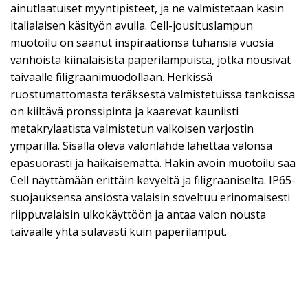
ainutlaatuiset myyntipisteet, ja ne valmistetaan käsin
italialaisen käsityön avulla. Cell-jousituslampun
muotoilu on saanut inspiraationsa tuhansia vuosia
vanhoista kiinalaisista paperilampuista, jotka nousivat
taivaalle filigraanimuodollaan. Herkissä
ruostumattomasta teräksestä valmistetuissa tankoissa
on kiiltävä pronssipinta ja kaarevat kauniisti
metakrylaatista valmistetun valkoisen varjostin
ympärillä. Sisällä oleva valonlähde lähettää valonsa
epäsuorasti ja häikäisemättä. Häkin avoin muotoilu saa
Cell näyttämään erittäin kevyeltä ja filigraaniselta. IP65-
suojauksensa ansiosta valaisin soveltuu erinomaisesti
riippuvalaisin ulkokäyttöön ja antaa valon nousta
taivaalle yhtä sulavasti kuin paperilamput.