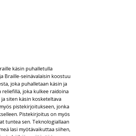
aille käsin puhalletulla
ija Braille-seinävalaisin koostuu
sta, joka puhalletaan käsin ja
reliefillä, joka kulkee raidoina
 ja siten käsin kosketeltava
yös pistekirjoitukseen, jonka
kselleen. Pistekirjoitus on myös
vat tuntea sen. Teknologiallaan
meä lasi myötävaikuttaa siihen,