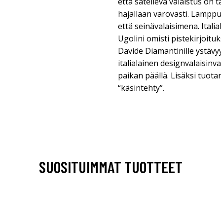
että säteilevä valaistus on 
hajallaan varovasti. Lamppu
että seinävalaisimena. Itali
Ugolini omisti pistekirjoit
Davide Diamantinille ystäv
italialainen designvalaisinv
paikan päällä. Lisäksi tuota
“käsintehty”.
SUOSITUIMMAT TUOTTEET