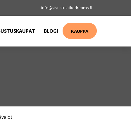
info@sisustusliikedreams.fi
SUSTUSKAUPAT
BLOGI
KAUPPA
ävalot