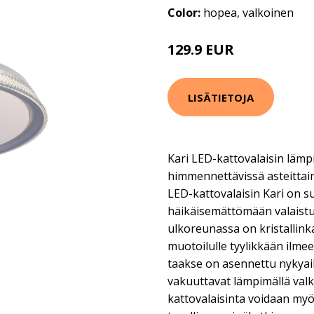
Color:
hopea, valkoinen
129.9 EUR
LISÄTIETOJA
Kari LED-kattovalaisin lämpi
himmennettävissä asteittai
LED-kattovalaisin Kari on s
häikäisemättömään valaistu
ulkoreunassa on kristallink
muotoilulle tyylikkään ilme
taakse on asennettu nykyaik
vakuuttavat lämpimällä valko
kattovalaisinta voidaan my