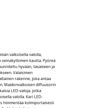
män valkoisella valolla,
n seinäkytkimen kautta. Pyöreä
uunniteltu hyvään, tasaiseen ja
kseen. Valaisimen
altainen rakenne, joka antaa
en. Maidonvalkoisen diffuusorin
aisia LED-valoja, jotka
isella valolla. Kari LED-
ös himmentää kolmiportaisesti