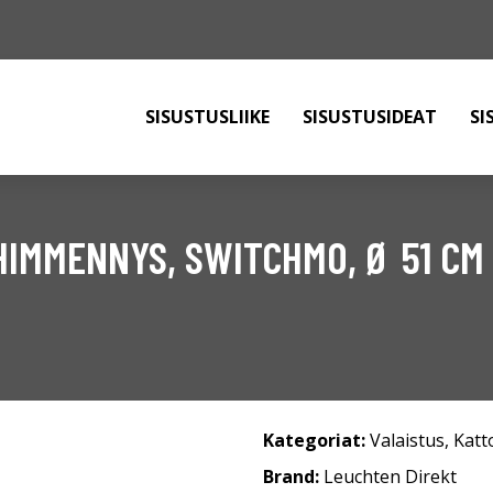
SISUSTUSLIIKE
SISUSTUSIDEAT
SI
HIMMENNYS, SWITCHMO, Ø 51 CM
Kategoriat:
Valaistus
,
Katt
Brand:
Leuchten Direkt