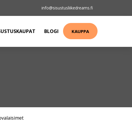
info@sisustusliikedreams.fi
SUSTUSKAUPAT
BLOGI
KAUPPA
ovalaisimet