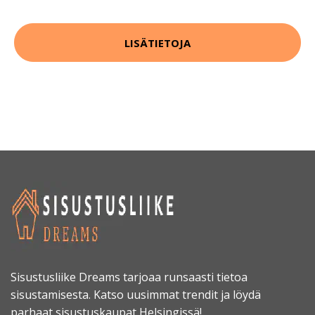
LISÄTIETOJA
Sisustusliike Dreams tarjoaa runsaasti tietoa
sisustamisesta. Katso uusimmat trendit ja löydä
parhaat sisustuskaupat Helsingissä!