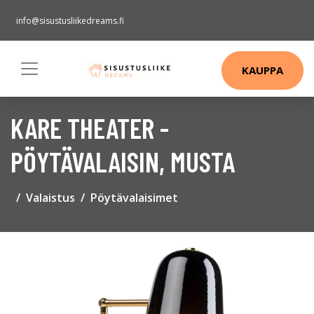
info@sisustusliikedreams.fi
KAUPPA
KARE THEATER -
PÖYTÄVALAISIN, MUSTA
Valaistus
Pöytävalaisimet