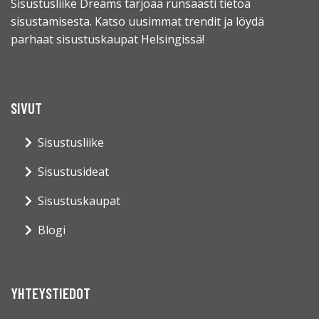
Sisustusliike Dreams tarjoaa runsaasti tietoa
sisustamisesta. Katso uusimmat trendit ja löydä
parhaat sisustuskaupat Helsingissä!
SIVUT
Sisustusliike
Sisustusideat
Sisustuskaupat
Blogi
YHTEYSTIEDOT