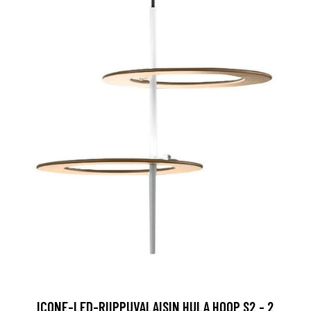
ICONE-LED-RIIPPUVALAISIN HULA HOOP S2 - 2