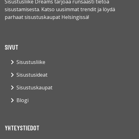
Sisustusliike Dreams tarjoaa runsaasti tietoa
sisustamisesta. Katso uusimmat trendit ja löydä
parhaat sisustuskaupat Helsingissä!
SIVUT
Sisustusliike
Sisustusideat
Sisustuskaupat
Blogi
YHTEYSTIEDOT