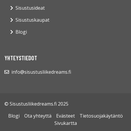
Sisustusideat
Sisustuskaupat
Blogi
YHTEYSTIEDOT
info@sisustusliikedreams.fi
© Sisustusliikedreams.fi 2025
Blogi
Ota yhteyttä
Evästeet
Tietosuojakäytäntö
Sivukartta