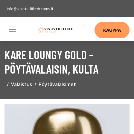
info@sisustusliikedreams.fi
KAUPPA
KARE LOUNGY GOLD -
PÖYTÄVALAISIN, KULTA
Valaistus
Pöytävalaisimet