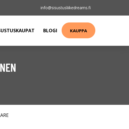
info@sisustusliikedreams.fi
SUSTUSKAUPAT
BLOGI
KAUPPA
INEN
KARE