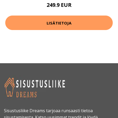
249.9 EUR
LISÄTIETOJA
Sisustusliike Dreams tarjoaa runsaasti tietoa
sisustamisesta. Katso uusimmat trendit ja löydä