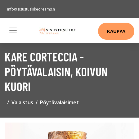
info@sisustusliikedreams.fi
KAUPPA
KARE CORTECCIA -
PÖYTÄVALAISIN, KOIVUN
KUORI
Valaistus
Pöytävalaisimet