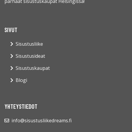
parhaat sisustuskaupat Helsingissä!
SIVUT
Sisustusliike
Sisustusideat
Sisustuskaupat
Blogi
YHTEYSTIEDOT
info@sisustusliikedreams.fi