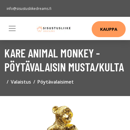
info@sisustusliikedreams.fi
KAUPPA
KARE ANIMAL MONKEY -
PÖYTÄVALAISIN MUSTA/KULTA
Valaistus
Pöytävalaisimet