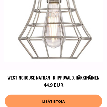
WESTINGHOUSE NATHAN -RIIPPUVALO, HÄKKIMÄINEN
44.9 EUR
LISÄTIETOJA