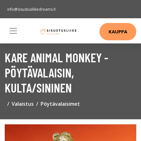
info@sisustusliikedreams.fi
KAUPPA
KARE ANIMAL MONKEY -
PÖYTÄVALAISIN,
KULTA/SININEN
Valaistus
Pöytävalaisimet