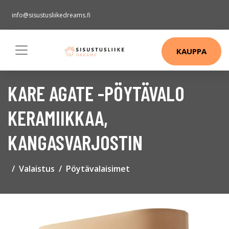
info@sisustusliikedreams.fi
KAUPPA
KARE AGATE -PÖYTÄVALO
KERAMIIKKAA,
KANGASVARJOSTIN
Valaistus
Pöytävalaisimet