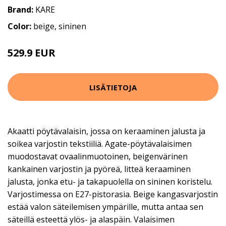
Brand:
KARE
Color:
beige, sininen
529.9 EUR
LISÄTIETOJA
Akaatti pöytävalaisin, jossa on keraaminen jalusta ja
soikea varjostin tekstiiliä. Agate-pöytävalaisimen
muodostavat ovaalinmuotoinen, beigenvärinen
kankainen varjostin ja pyöreä, litteä keraaminen
jalusta, jonka etu- ja takapuolella on sininen koristelu.
Varjostimessa on E27-pistorasia. Beige kangasvarjostin
estää valon säteilemisen ympärille, mutta antaa sen
säteillä esteettä ylös- ja alaspäin. Valaisimen